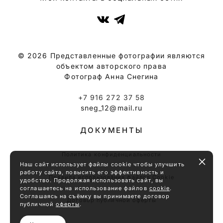
© 2026 Представленные фотографии являются
объектом авторского права
Фотограф Анна Снегина
+7 916 272 37 58
sneg_12@mail.ru
ДОКУМЕНТЫ
Политика конфиденциальности
Наш сайт использует файлы cookie чтобы улучшить
работу сайта, повысить его эффективность и
Правила использования файлов Cookie
удобство. Продолжая использовать сайт, вы
соглашаетесь на использование файлов
cookie
.
Соглашаясь на съёмку вы принимаете договор
Договор публичной оферты
публичной
оферты
.