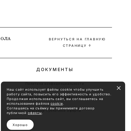
ОЛА
ВЕРНУТЬСЯ НА ГЛАВНУЮ
СТРАНИЦУ ↑
ДОКУМЕНТЫ
Политика конфиденциальности
Наш сайт использует файлы cookie чтобы улучшить
работу сайта, повысить его эффективность и удобство.
Правила использования файлов Cookie
Продолжая использовать сайт, вы соглашаетесь на
использование файлов
cookie
.
Соглашаясь на съёмку вы принимаете договор
Договор публичной оферты
публичной
оферты
.
Хорошо