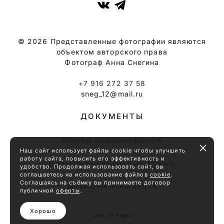
© 2026 Представленные фотографии являются
объектом авторского права
Фотограф Анна Снегина
+7 916 272 37 58
sneg_12@mail.ru
ДОКУМЕНТЫ
Политика конфиденциальности
Наш сайт использует файлы cookie чтобы улучшить
работу сайта, повысить его эффективность и
Правила использования файлов Cookie
удобство. Продолжая использовать сайт, вы
соглашаетесь на использование файлов
cookie
.
Соглашаясь на съёмку вы принимаете договор
Договор публичной оферты
публичной
оферты
.
Хорошо
сайт от vigbo